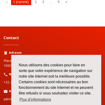
«
1
(current)
2
3
...
9
»
Contact
Adresse
Place Rouppe | Rouppeplein 3
Nous utilisons des cookies pour faire en
1000 Bruxelles | Brussel
sorte que votre expérience de navigation sur
Numéro
notre site Internet soit la meilleure possible.
Certains cookies sont nécessaires au bon
+32 2 519 72 11
fonctionnement du site Internet et ne peuvent
Adresse email
être refusés si vous souhaitez visiter ce site.
admin.bruxelles@bbtk-abvv.be
Plus d'informations