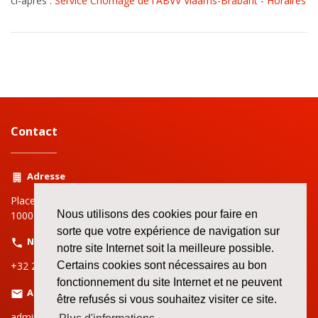
ci-après :
Service Chômage de l'ABVV Vlaams-Brabant - Horaires
Contact
Adresse
Place Rouppe | Rouppeplein 3
Nous utilisons des cookies pour faire en
1000 Bruxelles | Brussel
sorte que votre expérience de navigation sur
Numéro
notre site Internet soit la meilleure possible.
+32 2 519 72 11
Certains cookies sont nécessaires au bon
fonctionnement du site Internet et ne peuvent
Adresse email
être refusés si vous souhaitez visiter ce site.
admin.bruxelles@bbtk-abvv.be